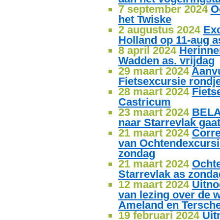
7 september 2024
O
het Twiske
2 augustus 2024
Exc
Holland op 11-aug a
8 april 2024
Herinne
Wadden as. vrijdag
29 maart 2024
Aanvu
Fietsexcursie rondj
28 maart 2024
Fiets
Castricum
23 maart 2024
BELA
naar Starrevlak gaa
21 maart 2024
Corre
van Ochtendexcursie
zondag
21 maart 2024
Ochte
Starrevlak as zonda
12 maart 2024
Uitno
van lezing over de 
Ameland en Terschel
19 februari 2024
Uit