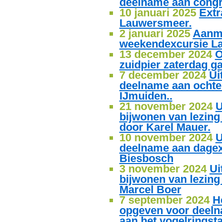
deelname aan congr
10 januari 2025
Extr
Lauwersmeer.
2 januari 2025
Aanm
weekendexcursie L
13 december 2024
O
zuidpier zaterdag ga
7 december 2024
Ui
deelname aan ochte
IJmuiden..
21 november 2024
U
bijwonen van lezing
door Karel Mauer.
10 november 2024
U
deelname aan dagex
Biesbosch
3 november 2024
Ui
bijwonen van lezin
Marcel Boer
7 september 2024
H
opgeven voor deeln
aan het vogelringsta