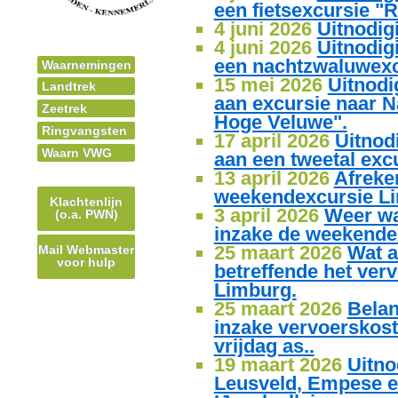
een fietsexcursie "
4 juni 2026
Uitnodig
4 juni 2026
Uitnodig
een nachtzwaluwexc
Waarnemingen
15 mei 2026
Uitnodi
Landtrek
aan excursie naar N
Zeetrek
Hoge Veluwe".
Ringvangsten
17 april 2026
Uitnod
Waarn VWG
aan een tweetal exc
13 april 2026
Afreke
weekendexcursie L
Klachtenlijn
3 april 2026
Weer wa
(o.a. PWN)
inzake de weekende
25 maart 2026
Wat 
Mail Webmaster
voor hulp
betreffende het verv
Limburg.
25 maart 2026
Belan
inzake vervoerskost
vrijdag as..
19 maart 2026
Uitno
Leusveld, Empese e