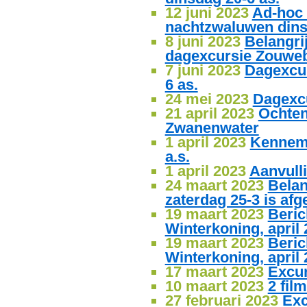
12 juni 2023
Ad-hoc 
nachtzwaluwen dins
8 juni 2023
Belangri
dagexcursie Zouweb
7 juni 2023
Dagexcu
6 as.
24 mei 2023
Dagexc
21 april 2023
Ochten
Zwanenwater
1 april 2023
Kenneme
a.s.
1 april 2023
Aanvulli
24 maart 2023
Belan
zaterdag 25-3 is afg
19 maart 2023
Beric
Winterkoning, april
19 maart 2023
Beric
Winterkoning, april
17 maart 2023
Excur
10 maart 2023
2 fil
27 februari 2023
Exc