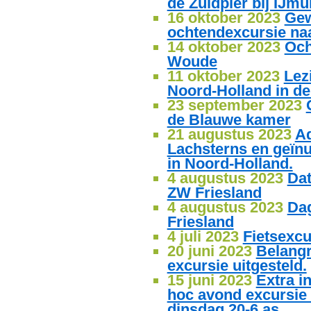
de Zuidpier bij IJmu
16 oktober 2023
Gew
ochtendexcursie na
14 oktober 2023
Och
Woude
11 oktober 2023
Lez
Noord-Holland in d
23 september 2023
de Blauwe kamer
21 augustus 2023
Ad
Lachsterns en geïnu
in Noord-Holland.
4 augustus 2023
Da
ZW Friesland
4 augustus 2023
Da
Friesland
4 juli 2023
Fietsexcu
20 juni 2023
Belangr
excursie uitgesteld.
15 juni 2023
Extra i
hoc avond excursie
dinsdag 20-6 as.