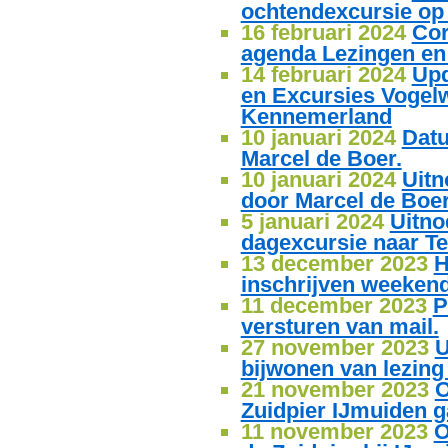
ochtendexcursie op
16 februari 2024
Cor
agenda Lezingen en
14 februari 2024
Upd
en Excursies Vogel
Kennemerland
10 januari 2024
Datu
Marcel de Boer.
10 januari 2024
Uitn
door Marcel de Boer
5 januari 2024
Uitno
dagexcursie naar Tex
13 december 2023
H
inschrijven weekend
11 december 2023
P
versturen van mail.
27 november 2023
U
bijwonen van lezin
21 november 2023
O
Zuidpier IJmuiden ga
11 november 2023
O