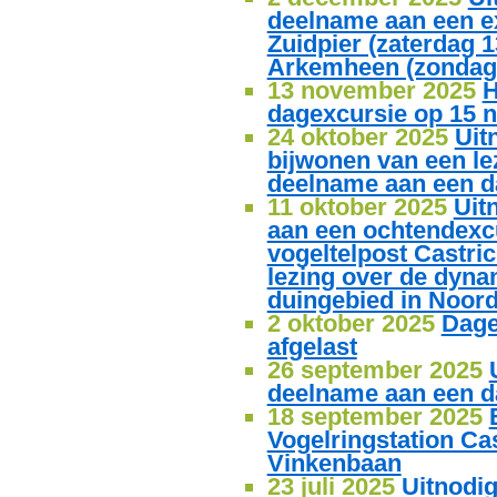
deelname aan een e
Zuidpier (zaterdag 
Arkemheen (zondag
13 november 2025
H
dagexcursie op 15 n
24 oktober 2025
Uit
bijwonen van een le
deelname aan een d
11 oktober 2025
Uit
aan een ochtendexc
vogeltelpost Castri
lezing over de dyna
duingebied in Noor
2 oktober 2025
Dage
afgelast
26 september 2025
deelname aan een da
18 september 2025
Vogelringstation Ca
Vinkenbaan
23 juli 2025
Uitnodig