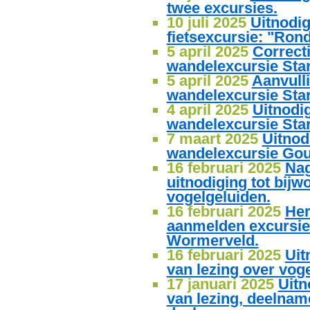
twee excursies.
10 juli 2025
Uitnodig
fietsexcursie: "Ron
5 april 2025
Correct
wandelexcursie Sta
5 april 2025
Aanvull
wandelexcursie Sta
4 april 2025
Uitnodi
wandelexcursie Sta
7 maart 2025
Uitnod
wandelexcursie Go
16 februari 2025
Nag
uitnodiging tot bijw
vogelgeluiden.
16 februari 2025
Her
aanmelden excursie 
Wormerveld.
16 februari 2025
Uit
van lezing over vog
17 januari 2025
Uitn
van lezing, deelnam