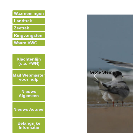
Waarnemingen
Landtrek
Zeetrek
Ringvangsten
Waarn VWG
Klachtenlijn
(o.a. PWN)
Grote Sterns
Mail Webmaster
voor hulp
Nieuws
Algemeen
Nieuws Actueel
Belangrijke
Informatie