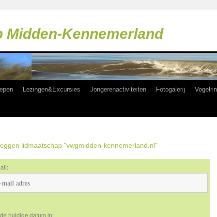
p Midden-Kennemerland
epen
Lezingen&Excursies
Jongerenactiviteiten
Fotogalerij
Vogelrin
eggen lidmaatschap "vwgmidden-kennemerland.nl"
ail:
 de huidige datum in: