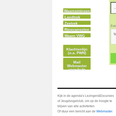
Waarnemingen
Landtrek
Zeetrek
Eve
Ringvangsten
Waarn VWG
Klachtenlijn
(o.a. PWN)
Mail
Webmaster
voor hulp
Kijk in de agenda's Lezingen&Excursies
of Jeugdvogelclub, om op de hoogte te
blijven van alle activiteiten.
Of stuur een bericht aan de
Webmaster
.