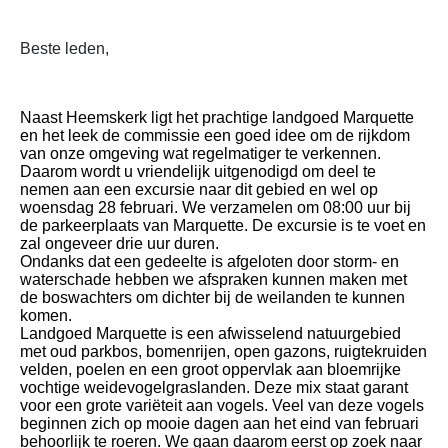
Beste leden,
Naast Heemskerk ligt het prachtige landgoed Marquette
en het leek de commissie een goed idee om de rijkdom
van onze omgeving wat regelmatiger te verkennen.
Daarom wordt u vriendelijk uitgenodigd om deel te
nemen aan een excursie naar dit gebied en wel op
woensdag 28 februari. We verzamelen om 08:00 uur bij
de parkeerplaats van Marquette. De excursie is te voet en
zal ongeveer drie uur duren.
Ondanks dat een gedeelte is afgeloten door storm- en
waterschade hebben we afspraken kunnen maken met
de boswachters om dichter bij de weilanden te kunnen
komen.
Landgoed Marquette is een afwisselend natuurgebied
met oud parkbos, bomenrijen, open gazons, ruigtekruiden
velden, poelen en een groot oppervlak aan bloemrijke
vochtige weidevogelgraslanden. Deze mix staat garant
voor een grote variëteit aan vogels. Veel van deze vogels
beginnen zich op mooie dagen aan het eind van februari
behoorlijk te roeren. We gaan daarom eerst op zoek naar