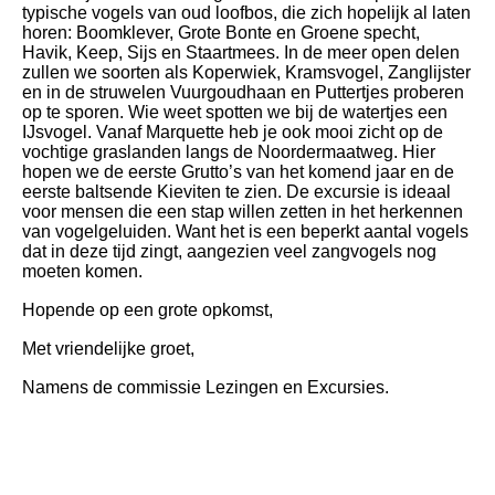
typische vogels van oud loofbos, die zich hopelijk al laten
horen: Boomklever, Grote Bonte en Groene specht,
Havik, Keep, Sijs en Staartmees. In de meer open delen
zullen we soorten als Koperwiek, Kramsvogel, Zanglijster
en in de struwelen Vuurgoudhaan en Puttertjes proberen
op te sporen. Wie weet spotten we bij de watertjes een
IJsvogel. Vanaf Marquette heb je ook mooi zicht op de
vochtige graslanden langs de Noordermaatweg. Hier
hopen we de eerste Grutto’s van het komend jaar en de
eerste baltsende Kieviten te zien. De excursie is ideaal
voor mensen die een stap willen zetten in het herkennen
van vogelgeluiden. Want het is een beperkt aantal vogels
dat in deze tijd zingt, aangezien veel zangvogels nog
moeten komen.
Hopende op een grote opkomst,
Met vriendelijke groe
t,
Namens de commissie Lezingen en Excursies.