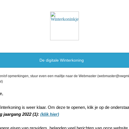
De digitale Winterkoning
 en/of opmerkingen, stuur even een mailtje naar de Webmaster (webmaster@vwgm
l)
e,
nterkoning is weer klaar. Om deze te openen, klik je op de onderstaa
g jaargang 2022 (1):
(klik hier)
ngere eisen van providers, belanden veel berichten van onze website 