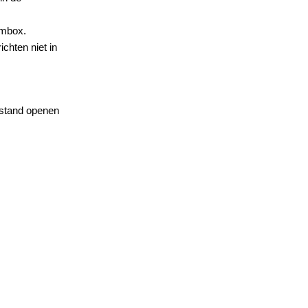
ambox.
chten niet in
estand openen