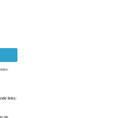
idden-
nde links:
in de